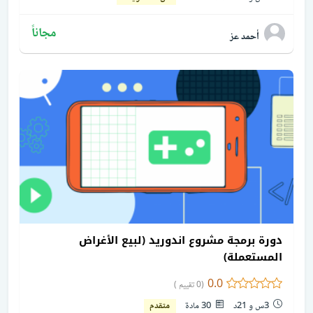
مجاناً
أحمد عز
دورة برمجة مشروع اندوريد (لبيع الأغراض
المستعملة)
0.0
(0 تقييم )
3س و 21د
30 مادة
متقدم