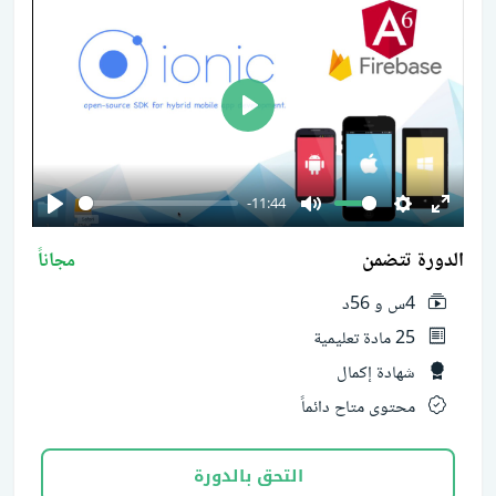
Play
-11:44
Play
Mute
Settings
Enter
fullsc
الدورة تتضمن
مجاناً
4س و 56د
25 مادة تعليمية
شهادة إكمال
محتوى متاح دائماً
التحق بالدورة