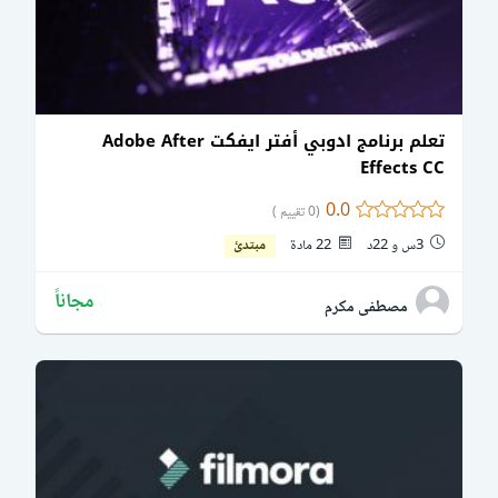
تعلم برنامج ادوبي أفتر ايفكت Adobe After
Effects CC
0.0
(0 تقييم )
3س و 22د
22 مادة
مبتدئ
مجاناً
مصطفى مكرم