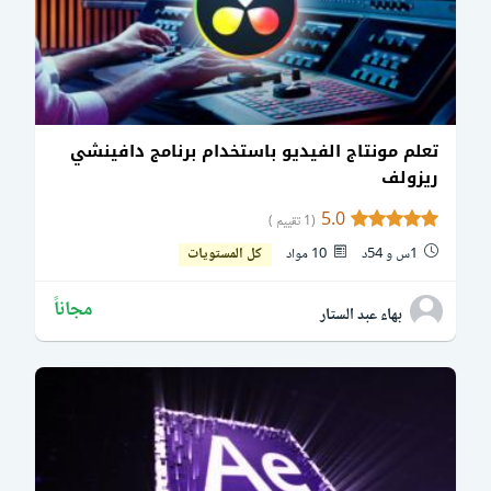
تعلم مونتاج الفيديو باستخدام برنامج دافينشي
ريزولف
5.0
(1 تقييم )
1س و 54د
10 مواد
كل المستويات
مجاناً
بهاء عبد الستار