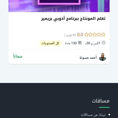
تعلم المونتاج ببرنامج أدوبي بريمير
0.0
(0 تقييم )
21س و 30د
130 مادة
كل المستويات
مجاناً
أحمد حسونة
مساقات
نبذة عن مساقات