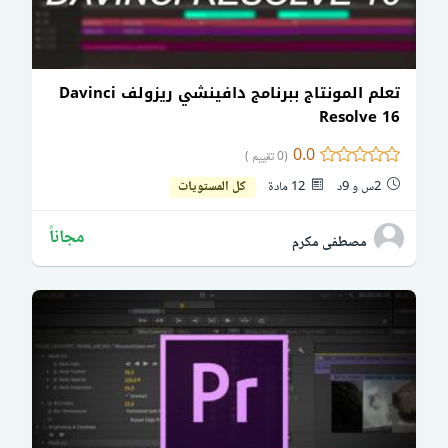
تعلم المونتاج ببرنامج دافينشي ريزولف Davinci
Resolve 16
0.0
(0 تقييم )
2س و 9د
12 مادة
كل المستويات
مجاناً
مصطفى مكرم