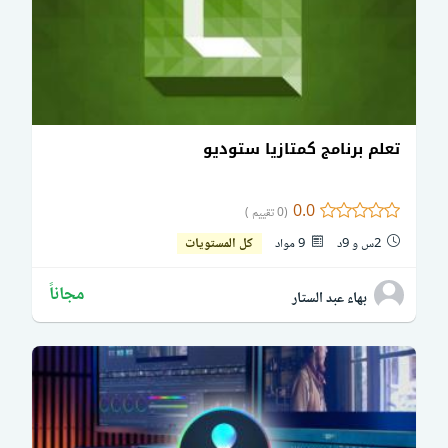
تعلم برنامج كمتازيا ستوديو
0.0
(0 تقييم )
2س و 9د
9 مواد
كل المستويات
مجاناً
بهاء عبد الستار