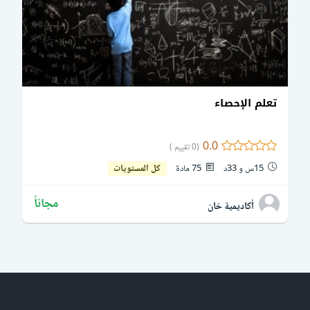
تعلم الإحصاء
0.0
(0 تقييم )
15س و 33د
75 مادة
كل المستويات
مجاناً
أكاديمية خان