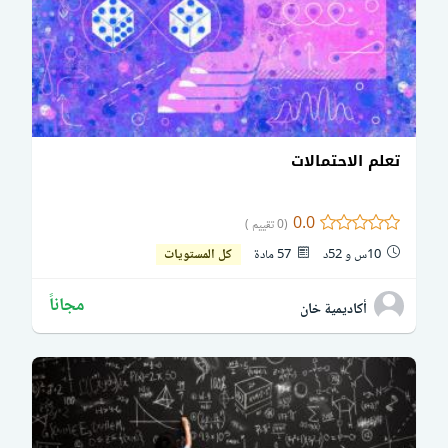
تعلم الاحتمالات
0.0
(0 تقييم )
10س و 52د
57 مادة
كل المستويات
مجاناً
أكاديمية خان