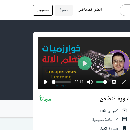
انضم كمحاضر
دخول
تسجيل
Play
-22:14
Play
Mute
Setting
En
fu
لدورة تتضمن
مجاناً
4س و 55د
14 مادة تعليمية
شهادة إكمال