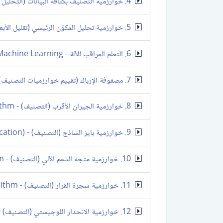
4. خوارزمية التصنيف بكثافة البيانات (التحليل العنقودي) - DBSCAN Algorithm
5. خوارزمية تحليل المكوّن الرئيسي (تقليل الأبعاد) - PCA Algorithm
6. التعلم المراقب للآلة - Supervised Machine Learning
7. مصفوفة الإرباك (تقييم خوارزميات التصنيف) - Confusion Matrix
8. خوارزمية الجيران الأقرب (التصنيف) - K-Nearest Neighbors Algorithm
9. خوارزمية بايز الساذج (التصنيف) - Naïve Bayes Algorithm (Classification)
10. خوارزمية متجه الدعم الآلي (التصنيف) - Support Vector Machines Algorithm
11. خوارزمية شجرة القرار (التصنيف) - Decision Tree Algorithm
12. خوارزمية الانحدار اللوجيستي (التصنيف) - Logistic Regression Algorithm