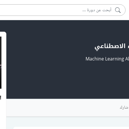
ء الاصطناعي
s
ter
llscreen
ا
شارك