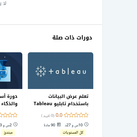
لا 
دورات ذات صلة
تعلم عرض البيانات
دورة أسا
باستخدام تابليو Tableau
والذكاء 
0.0
(0 تقييم )
10س و 27د
90 مادة
2س و 3د
كل المستويات
مبتدئ