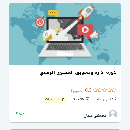
دورة إدارة وتسويق المحتوى الرقمي
0.0
(0 تقييم )
3س و 48د
19 مادة
كل المستويات
مجاناً
مصطفى عثمان