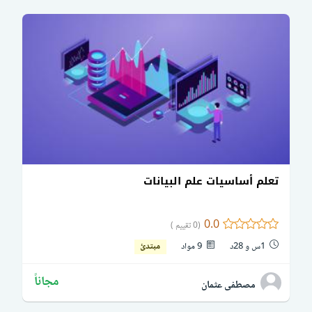
تعلم أساسيات علم البيانات
0.0
(0 تقييم )
1س و 28د
9 مواد
مبتدئ
مجاناً
مصطفى عثمان