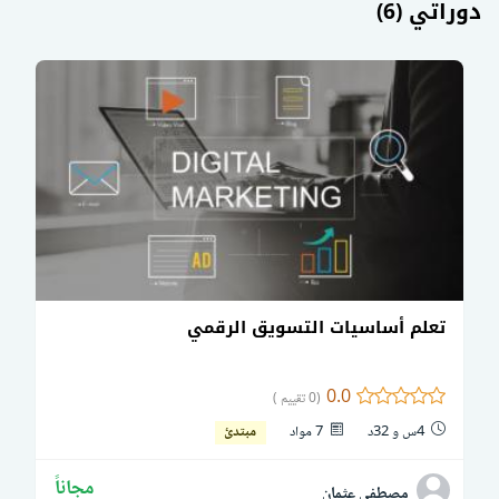
دوراتي (6)
تعلم أساسيات التسويق الرقمي
0.0
(0 تقييم )
4س و 32د
7 مواد
مبتدئ
مجاناً
مصطفى عثمان