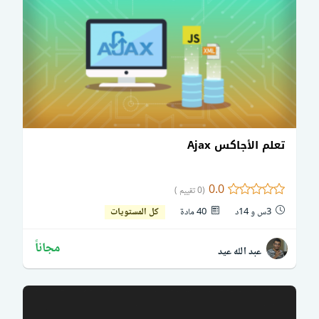
تعلم الأجاكس Ajax
0.0
(0 تقييم )
3س و 14د
40 مادة
كل المستويات
مجاناً
عبد الله عيد