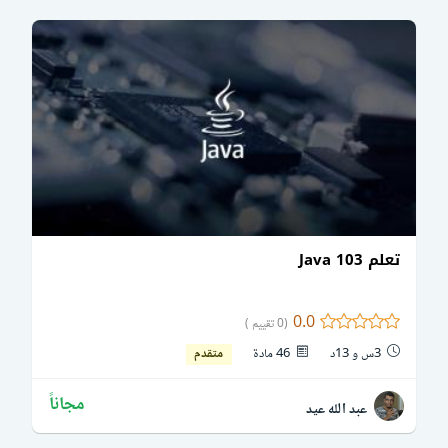
تعلم Java 103
0.0
(0 تقييم )
3س و 13د
46 مادة
متقدم
مجاناً
عبد الله عيد