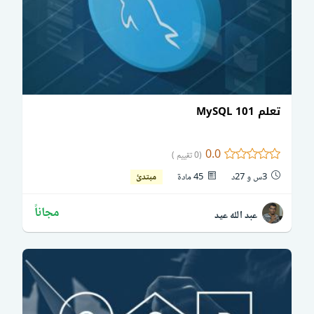
تعلم MySQL 101
0.0
(0 تقييم )
3س و 27د
45 مادة
مبتدئ
مجاناً
عبد الله عيد