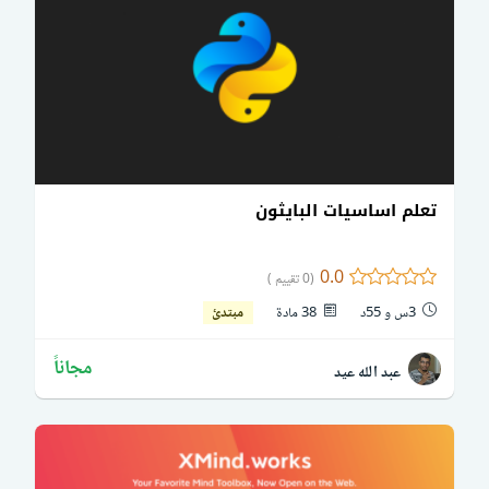
تعلم اساسيات البايثون
0.0
(0 تقييم )
3س و 55د
38 مادة
مبتدئ
مجاناً
عبد الله عيد