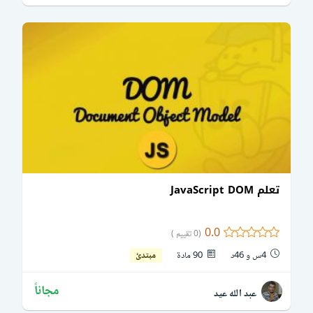
تعلم JavaScript DOM
0.0
(0 تقييم )
4س و 46د
90 مادة
مبتدئ
مجاناً
عبد الله عيد