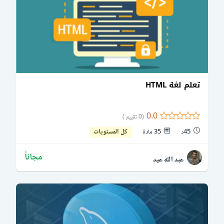
تعلم لغة HTML
0.0
(0 تقييم )
45د
35 مادة
كل المستويات
مجاناً
عبد الله عيد