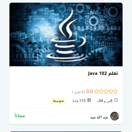
تعلم Java 102
0.0
(0 تقييم )
8س و 34د
115 مادة
متوسط
مجاناً
عبد الله عيد