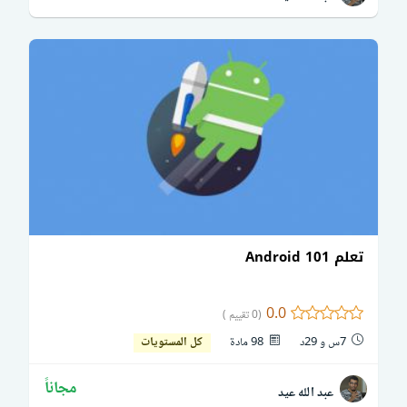
تعلم Android 101
0.0
(0 تقييم )
7س و 29د
98 مادة
كل المستويات
مجاناً
عبد الله عيد