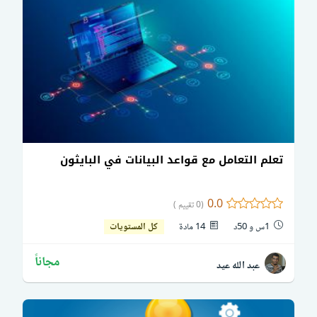
تعلم التعامل مع قواعد البيانات في البايثون
0.0
(0 تقييم )
1س و 50د
14 مادة
كل المستويات
مجاناً
عبد الله عيد