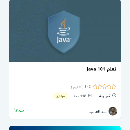
تعلم Java 101
0.0
(0 تقييم )
7س و 4د
118 مادة
مبتدئ
مجاناً
عبد الله عيد