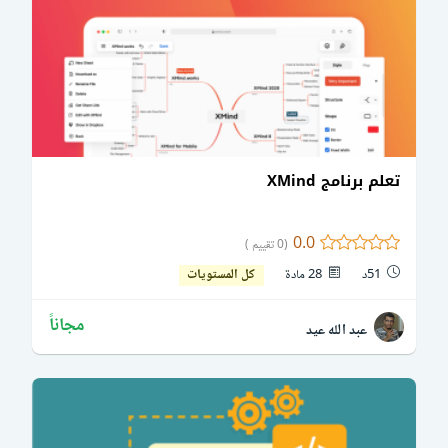
تعلم برنامج XMind
0.0
(0 تقييم )
51د
28 مادة
كل المستويات
مجاناً
عبد الله عيد