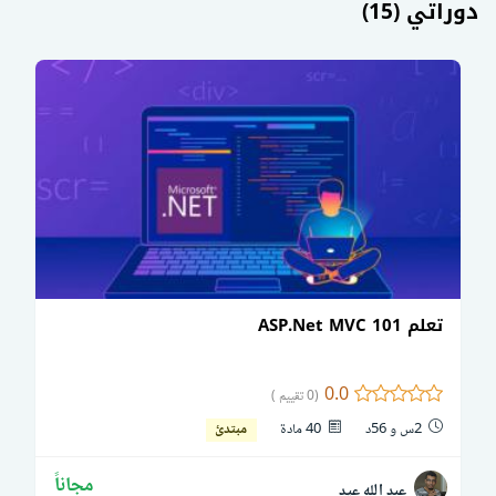
دوراتي (15)
تعلم ASP.Net MVC 101
0.0
(0 تقييم )
2س و 56د
40 مادة
مبتدئ
مجاناً
عبد الله عيد