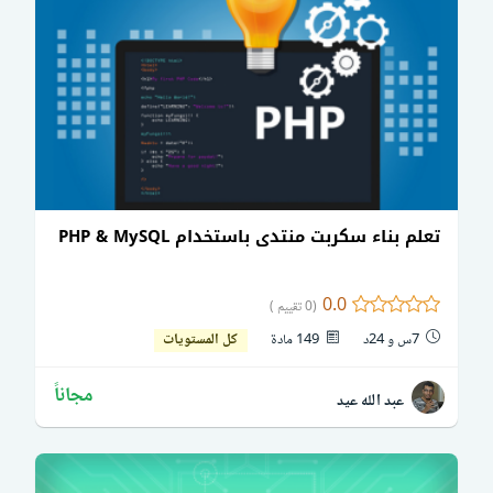
تعلم بناء سكربت منتدى باستخدام PHP & MySQL
0.0
(0 تقييم )
7س و 24د
149 مادة
كل المستويات
مجاناً
عبد الله عيد