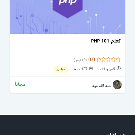
تعلم PHP 101
0.0
(0 تقييم )
6س و 11د
127 مادة
مبتدئ
مجاناً
عبد الله عيد