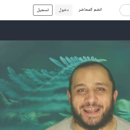
انضم كمحاضر
دخول
تسجيل