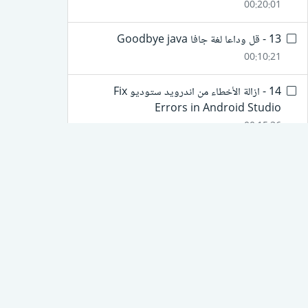
00:20:01
13 - قل وداعا لغة جافا Goodbye java
00:10:21
14 - ازالة الأخطاء من اندرويد ستوديو Fix
Errors in Android Studio
00:15:36
15 - حل مشكلة اندرويد ستوديو واختصار الكود
العمر اكثر
00:15:08
مساقات
خدماتنا
16 - برنامج بسيط ب اندرويد مع كوتلن android
kotlin
نبذة عن مساقات
تصفح ال
00:08:36
الأسئلة الشائعة
انضم ك
17 - Android حفظ بيانات واسترجاعها الاندرويد
شروط الاستخدام