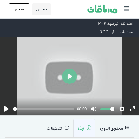
دخول
تسجيل
تعلم لغة البرمجة PHP
مقدمة عن ال php
Play
00:00
Play
Mute
Setting
En
fu
محتوى الدورة
نبذة
التعليقات