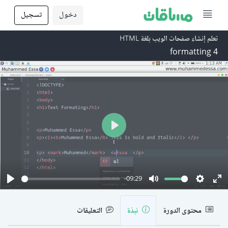
دخول
تسجيل
تعلم إنشاء صفحات الويب بلغة HTML
4 formatting
Play
-09:29
Play
Mute
Setting
En
fu
محتوى الدورة
نبذة
التعليقات