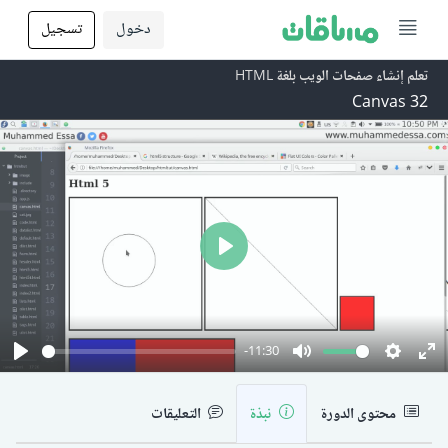
دخول
تسجيل
تعلم إنشاء صفحات الويب بلغة HTML
32 Canvas
Play
-11:30
Play
Mute
Setting
En
fu
محتوى الدورة
نبذة
التعليقات