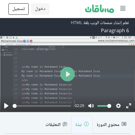
دخول
تسجيل
تعلم إنشاء صفحات الويب بلغة HTML
6 Paragraph
Play
-02:29
Play
Mute
Setting
En
fu
محتوى الدورة
نبذة
التعليقات